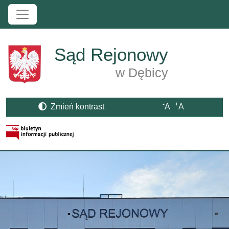
Przejdź do treści
Sąd Rejonowy
w Dębicy
-
+
Zmień kontrast
A
A
Strona BIP otwiera się w nowym oknie