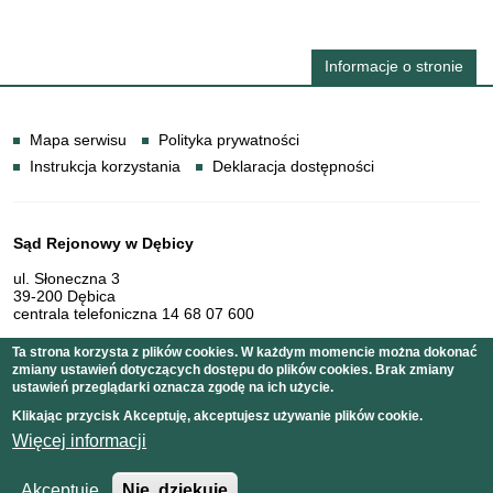
Informacje o stronie
Informacje
Mapa serwisu
Polityka prywatności
Instrukcja korzystania
Deklaracja dostępności
Dane teleadresowe
Sąd Rejonowy w Dębicy
ul. Słoneczna 3
39-200 Dębica
centrala telefoniczna 14 68 07 600
Ta strona korzysta z plików cookies. W każdym momencie można dokonać
zmiany ustawień dotyczących dostępu do plików cookies. Brak zmiany
Serwis pełni funkcję strony Biuletynu Informacji Publicznej
ustawień przeglądarki oznacza zgodę na ich użycie.
Sądu Rejonowego w Dębicy
Klikając przycisk Akceptuję, akceptujesz używanie plików cookie.
Więcej informacji
Copyright © 2011 Sąd Rejonowy w Dębicy
Akceptuje
Nie, dziękuję