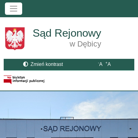
Przejdź do treści
Sąd Rejonowy
w Dębicy
-
+
Zmień kontrast
A
A
Strona BIP otwiera się w nowym oknie