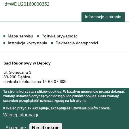
id=WDU20160000352
Informacje o stronie
Informacje
Mapa serwisu
Polityka prywatności
Instrukcja korzystania
Deklaracja dostępności
Dane teleadresowe
Sąd Rejonowy w Dębicy
ul. Słoneczna 3
39-200 Dębica
centrala telefoniczna 14 68 07 600
Ta strona korzysta z plików cookies. W każdym momencie można dokonać
zmiany ustawień dotyczących dostępu do plików cookies. Brak zmiany
Serwis pełni funkcję strony Biuletynu Informacji Publicznej
ustawień przeglądarki oznacza zgodę na ich użycie.
Sądu Rejonowego w Dębicy
Klikając przycisk Akceptuję, akceptujesz używanie plików cookie.
Więcej informacji
Copyright © 2011 Sąd Rejonowy w Dębicy
Akceptuje
Nie, dziękuję