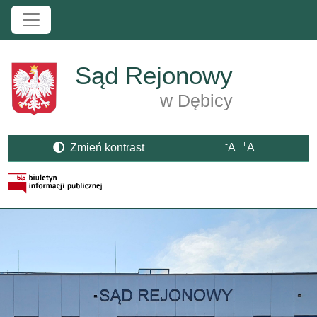
Przejdź do treści
Sąd Rejonowy
w Dębicy
-
+
Zmień kontrast
A
A
Strona BIP otwiera się w nowym oknie