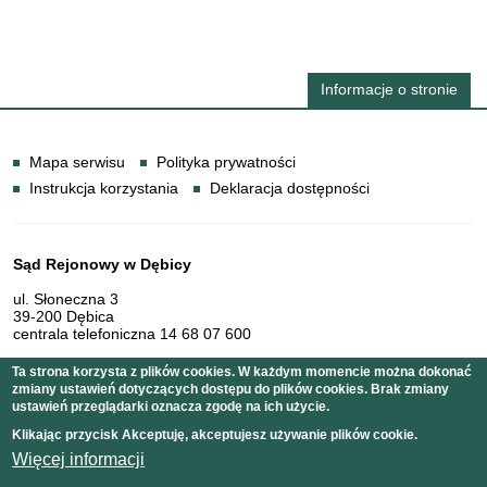
Informacje o stronie
Informacje
Mapa serwisu
Polityka prywatności
Instrukcja korzystania
Deklaracja dostępności
Dane teleadresowe
Sąd Rejonowy w Dębicy
ul. Słoneczna 3
39-200 Dębica
centrala telefoniczna 14 68 07 600
Ta strona korzysta z plików cookies. W każdym momencie można dokonać
zmiany ustawień dotyczących dostępu do plików cookies. Brak zmiany
Serwis pełni funkcję strony Biuletynu Informacji Publicznej
ustawień przeglądarki oznacza zgodę na ich użycie.
Sądu Rejonowego w Dębicy
Klikając przycisk Akceptuję, akceptujesz używanie plików cookie.
Więcej informacji