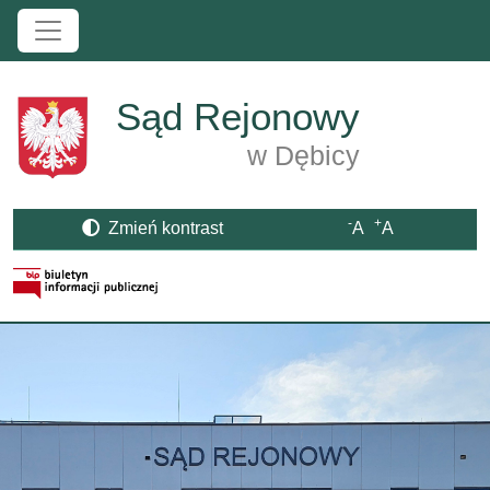
Przejdź do treści
Sąd Rejonowy
w Dębicy
-
+
Zmień kontrast
A
A
Strona BIP otwiera się w nowym oknie