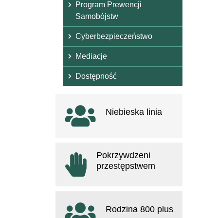
Program Prewencji
Samobójstw
Cyberbezpieczeństwo
Mediacje
Dostępność
Ważne linki
Niebieska linia
otwiera się w nowym oknie
Pokrzywdzeni
przestępstwem
otwiera się w nowym oknie
Rodzina 800 plus