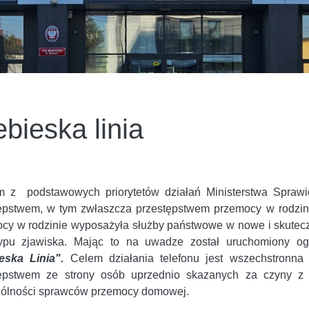
ebieska linia
 z podstawowych priorytetów działań Ministerstwa Sprawi
ępstwem, w tym zwłaszcza przestępstwem przemocy w rodzin
cy w rodzinie wyposażyła służby państwowe w nowe i skuteczn
ypu zjawiska. Mając to na uwadze został uruchomiony ogól
ieska Linia".
Celem działania telefonu jest wszechstron
tępstwem ze strony osób uprzednio skazanych za czyny z 
ólności sprawców przemocy domowej.