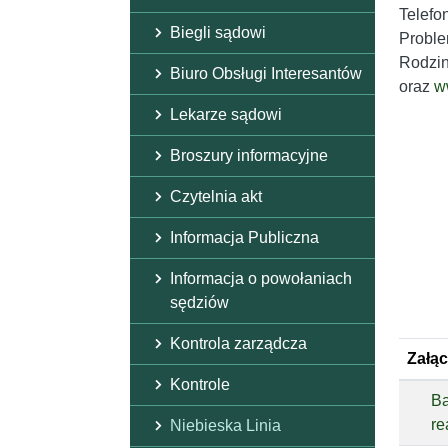
Telefo
Biegli sądowi
Proble
Rodzin
Biuro Obsługi Interesantów
oraz
w
Lekarze sądowi
Broszury informacyjne
Czytelnia akt
Informacja Publiczna
Informacja o powołaniach
sędziów
Kontrola zarządcza
Załąc
Kontrole
Ba
re
Niebieska Linia