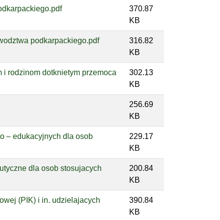
odkarpackiego.pdf
370.87
KB
ewodztwa podkarpackiego.pdf
316.82
KB
 i rodzinom dotknietym przemoca
302.13
KB
256.69
KB
o – edukacyjnych dla osob
229.17
KB
utyczne dla osob stosujacych
200.84
KB
wej (PIK) i in. udzielajacych
390.84
KB