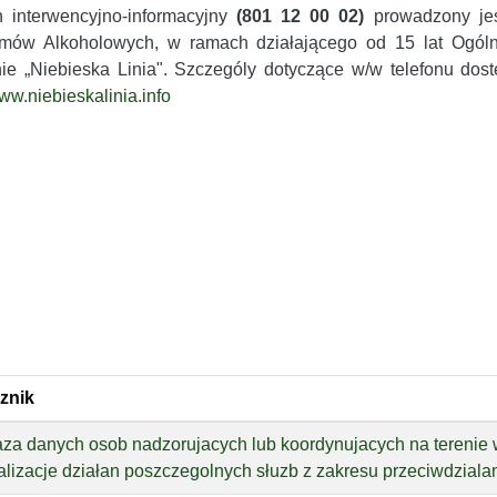
n interwencyjno-informacyjny
(801 12 00 02)
prowadzony je
mów Alkoholowych, w ramach działającego od 15 lat Ogóln
ie „Niebieska Linia". Szczególy dotyczące w/w telefonu dost
ww.niebieskalinia.info
znik
za danych osob nadzorujacych lub koordynujacych na tereni
alizacje działan poszczegolnych słuzb z zakresu przeciwdziala