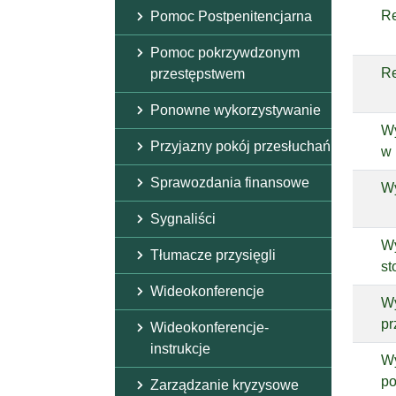
Re
Pomoc Postpenitencjarna
Pomoc pokrzywdzonym
Re
przestępstwem
Ponowne wykorzystywanie
Wy
Przyjazny pokój przesłuchań
w 
Sprawozdania finansowe
Wy
Sygnaliści
Wy
Tłumacze przysięgli
st
Wideokonferencje
Wy
pr
Wideokonferencje-
instrukcje
Wy
po
Zarządzanie kryzysowe