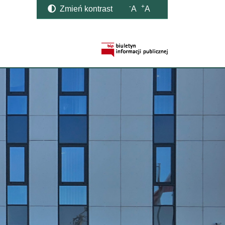
-
+
Zmień kontrast
A
A
Strona BIP otwi