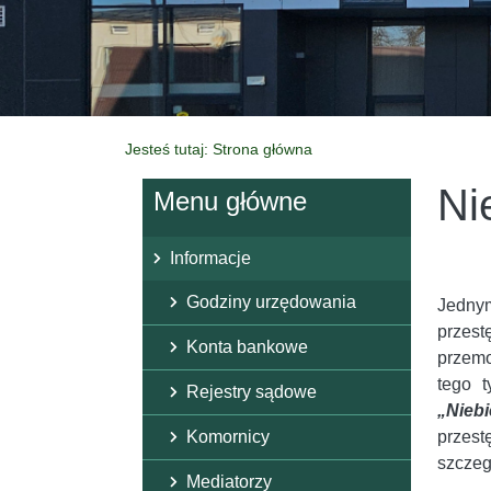
Jesteś tutaj: Strona główna
Ni
Menu główne
Informacje
Godziny urzędowania
Jednym
przest
Konta bankowe
przemo
tego t
Rejestry sądowe
„Nieb
Komornicy
przes
szczeg
Mediatorzy