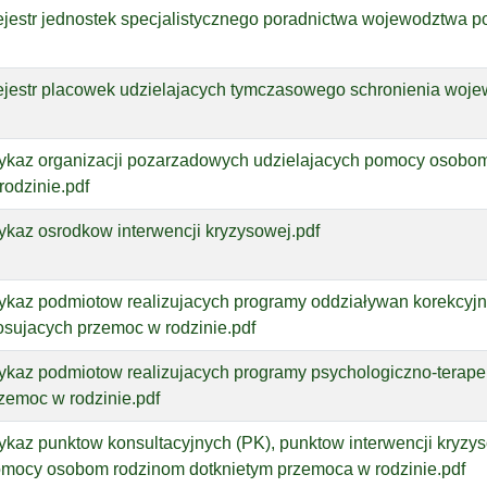
jestr jednostek specjalistycznego poradnictwa wojewodztwa p
jestr placowek udzielajacych tymczasowego schronienia woj
kaz organizacji pozarzadowych udzielajacych pomocy osobom
rodzinie.pdf
kaz osrodkow interwencji kryzysowej.pdf
kaz podmiotow realizujacych programy oddziaływan korekcyjn
osujacych przemoc w rodzinie.pdf
kaz podmiotow realizujacych programy psychologiczno-terape
zemoc w rodzinie.pdf
kaz punktow konsultacyjnych (PK), punktow interwencji kryzyso
mocy osobom rodzinom dotknietym przemoca w rodzinie.pdf