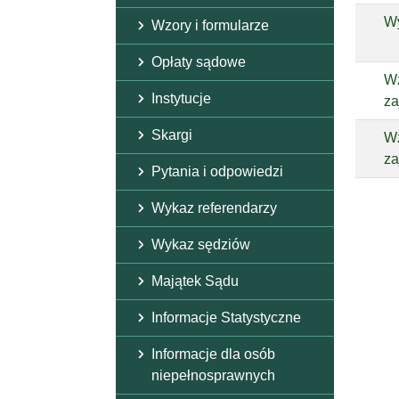
Wy
Wzory i formularze
Opłaty sądowe
Wz
Instytucje
za
Skargi
Wz
za
Pytania i odpowiedzi
Wykaz referendarzy
Wykaz sędziów
Majątek Sądu
Informacje Statystyczne
Informacje dla osób
niepełnosprawnych