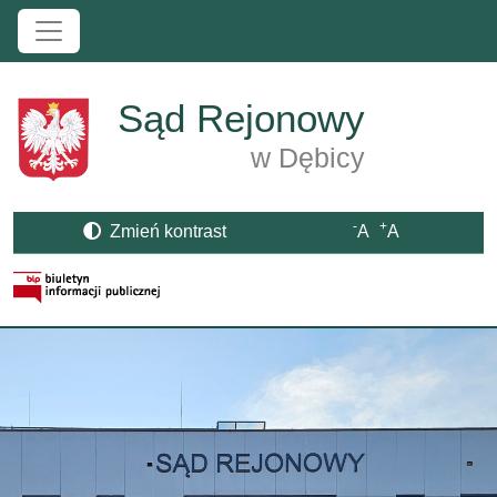
Przejdź do treści
Sąd Rejonowy
w Dębicy
-
+
Zmień kontrast
A
A
Strona BIP otwiera się w nowym oknie