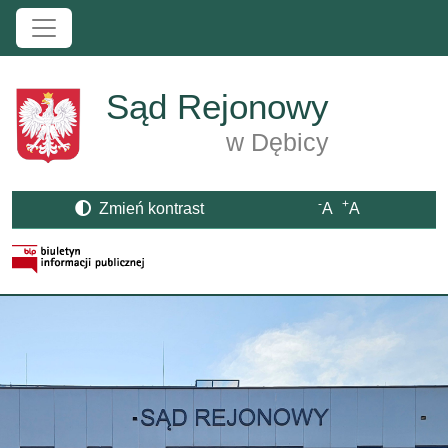
Przejdź do treści
Sąd Rejonowy
w Dębicy
-
+
Zmień kontrast
A
A
Strona BIP otwiera się w nowym oknie