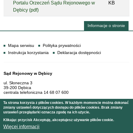
Portalu Orzeczeń Sądu Rejonowego w
KB
Dębicy (pdf)
Informacje o stronie
Informacje
Mapa serwisu
Polityka prywatności
Instrukcja korzystania
Deklaracja dostępności
Dane teleadresowe
Sąd Rejonowy w Dębicy
ul. Słoneczna 3
39-200 Dębica
centrala telefoniczna 14 68 07 600
Ta strona korzysta z plików cookies. W każdym momencie można dokonać
zmiany ustawień dotyczących dostępu do plików cookies. Brak zmiany
Serwis pełni funkcję strony Biuletynu Informacji Publicznej
ustawień przeglądarki oznacza zgodę na ich użycie.
Sądu Rejonowego w Dębicy
Klikając przycisk Akceptuję, akceptujesz używanie plików cookie.
Więcej informacji