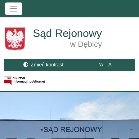
Przejdź do treści
Sąd Rejonowy
w Dębicy
-
+
Zmień kontrast
A
A
Strona BIP otwiera się w nowym oknie