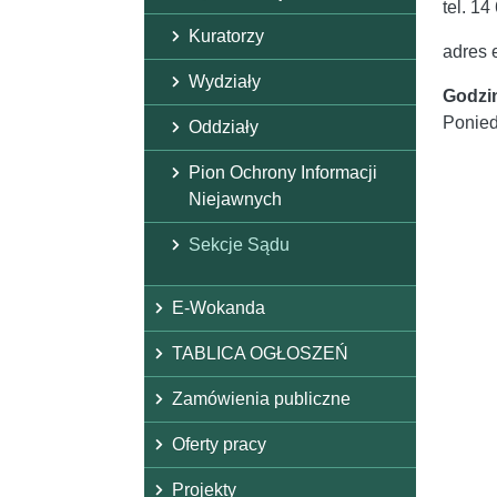
tel. 1
Kuratorzy
adres 
Wydziały
Godzi
Poniedz
Oddziały
Pion Ochrony Informacji
Niejawnych
Sekcje Sądu
E-Wokanda
TABLICA OGŁOSZEŃ
Zamówienia publiczne
Oferty pracy
Projekty