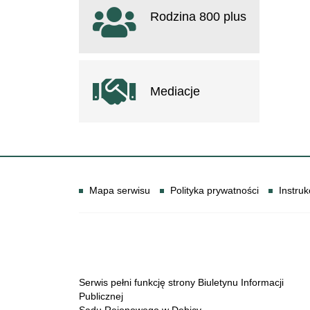
Rodzina 800 plus
otwiera się w nowym oknie
Mediacje
Informacje
Mapa serwisu
Polityka prywatności
Instruk
Serwis pełni funkcję strony Biuletynu Informacji
Publicznej