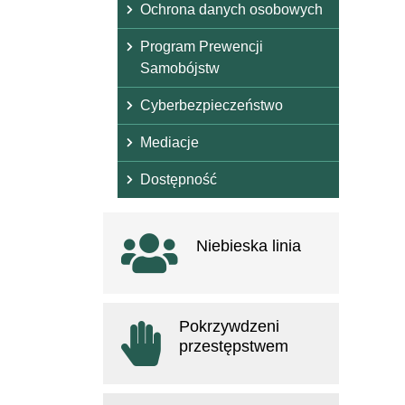
Ochrona danych osobowych
Program Prewencji
Samobójstw
Cyberbezpieczeństwo
Mediacje
Dostępność
Ważne linki
Niebieska linia
otwiera się w nowym oknie
Pokrzywdzeni
przestępstwem
otwiera się w nowym oknie