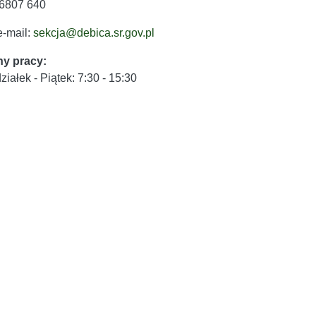
4 6807 640
e-mail:
sekcja@debica.sr.gov.pl
ny pracy:
iałek - Piątek: 7:30 - 15:30