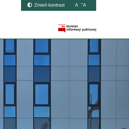
-
+
Zmień kontrast
A
A
Strona BIP otwi