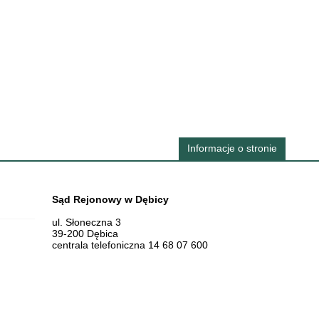
Informacje o stronie
Dane teleadresowe
Sąd Rejonowy w Dębicy
ul. Słoneczna 3
39-200 Dębica
centrala telefoniczna 14 68 07 600