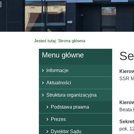
Jesteś tutaj: Strona główna
Se
Menu główne
Informacje
Kiero
SSR M
Aktualności
Struktura organizacyjna
Kiero
Podstawa prawna
Beata 
Prezes
Sekre
pok. 1
Dyrektor Sądu