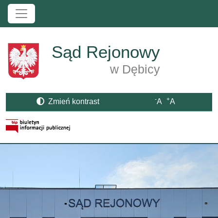
Przejdź do treści
Sąd Rejonowy
w Dębicy
-
+
Zmień kontrast
A
A
Strona BIP otwiera się w nowym oknie