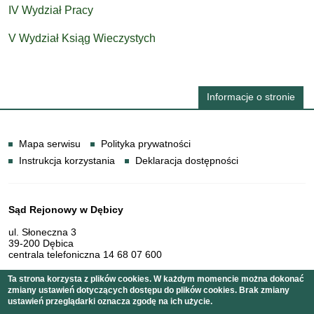
IV Wydział Pracy
V Wydział Ksiąg Wieczystych
Informacje o stronie
Informacje
Mapa serwisu
Polityka prywatności
Instrukcja korzystania
Deklaracja dostępności
Dane teleadresowe
Sąd Rejonowy w Dębicy
ul. Słoneczna 3
39-200 Dębica
centrala telefoniczna 14 68 07 600
Ta strona korzysta z plików cookies. W każdym momencie można dokonać
zmiany ustawień dotyczących dostępu do plików cookies. Brak zmiany
Serwis pełni funkcję strony Biuletynu Informacji Publicznej
ustawień przeglądarki oznacza zgodę na ich użycie.
Sądu Rejonowego w Dębicy