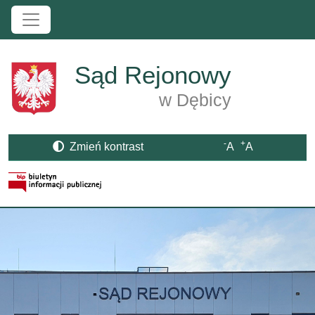
Przejdź do treści
Sąd Rejonowy
w Dębicy
-
+
Zmień kontrast
A
A
Strona BIP otwiera się w nowym oknie